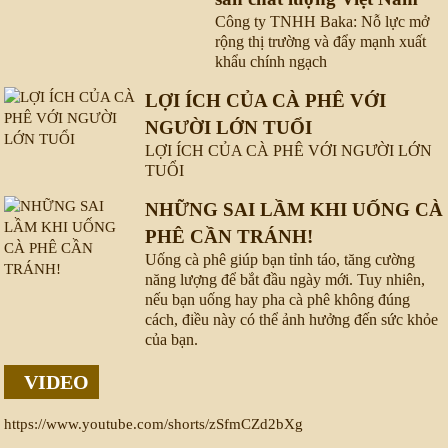
Công ty TNHH Baka: Nỗ lực mở
rộng thị trường và đẩy mạnh xuất
khẩu chính ngạch
LỢI ÍCH CỦA CÀ PHÊ VỚI
NGƯỜI LỚN TUỔI
LỢI ÍCH CỦA CÀ PHÊ VỚI NGƯỜI LỚN
TUỔI
NHỮNG SAI LẦM KHI UỐNG CÀ
PHÊ CẦN TRÁNH!
Uống cà phê giúp bạn tỉnh táo, tăng cường
năng lượng để bắt đầu ngày mới. Tuy nhiên,
nếu bạn uống hay pha cà phê không đúng
cách, điều này có thể ảnh hưởng đến sức khỏe
của bạn.
VIDEO
https://www.youtube.com/shorts/zSfmCZd2bXg