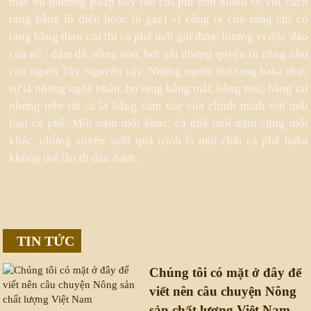
mặc dù phương pháp này tốn chi phí hơn nhiều so với cách
rang bằng lò điện hoặc lò gaz) vì công ty cho rằng chỉ có
rang bằng than củi thì cà phê mới giữ được hương vị độc đáo
của nó : đậm đà, nồng nàn, hơi gắt nhưng quyến rũ cũng như
con người Tây Nguyên vậy. Những người thợ rang baka thực
sự là những nghệ nhân, họ rang bằng mắt, bằng mũi, bằng tai
nhưng trên tất cả là bằng cảm xúc của chính mình với mỗi
loại cà phê. Mỗi năm mỗi khác, cà phê mỗi năm cũng mỗi
khác, nhưng xuyên suốt quá trình là một chất cà phê baka
không thể lẫn đi đâu được.
TIN TỨC
Chúng tôi có mặt ở đây để
viết nên câu chuyện Nông
sản chất lượng Việt Nam