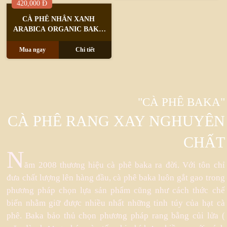
420,000 Đ
CÀ PHÊ NHÂN XANH
ARABICA ORGANIC BAKA
COFFEE (BÌ 1KG)
Mua ngay
Chi tiết
"CÀ PHÊ BAKA"
CÀ PHÊ RANG XAY NGHUYÊN
CHẤT
N
ăm 2008 thương hiệu cà phê baka ra đời. Với tôn chỉ
đưa chất lượng lên hàng đầu, cà phê baka luôn gắt gao trong
phương pháp chọn lựa sản phẩm cũng như cách thức chế
biến nhằm giữ được nhiều nhất những tinh túy của hạt cà
phê. Baka bảo thủ chọn phương pháp rang bằng củi lửa (