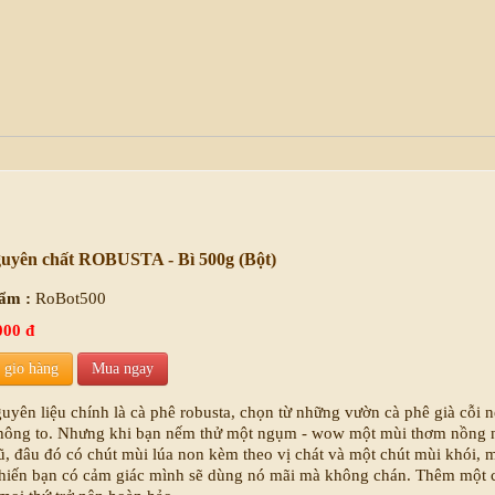
uyên chất ROBUSTA - Bì 500g (Bột)
ẩm :
RoBot500
000 đ
 gio hàng
Mua ngay
uyên liệu chính là cà phê robusta, chọn từ những vườn cà phê già cỗi 
không to. Nhưng khi bạn nếm thử một ngụm - wow một mùi thơm nồng 
ũ, đâu đó có chút mùi lúa non kèm theo vị chát và một chút mùi khói, 
hiến bạn có cảm giác mình sẽ dùng nó mãi mà không chán. Thêm một 