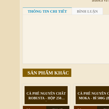
arabica và
THÔNG TIN CHI TIẾT
BÌNH LUẬN
SẢN PHẨM KHÁC
CÀ PHÊ NGUYÊN CHẤT
CÀ PHÊ NGUYÊN 
ROBUSTA - HỘP 250G
MOKA - BÌ 500G (
(BỘT)