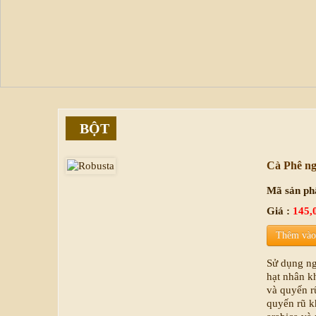
BỘT
Cà Phê ng
Mã sản ph
Giá :
145,
Thêm vào
Sử dụng ng
hạt nhân 
và quyến r
quyến rũ k