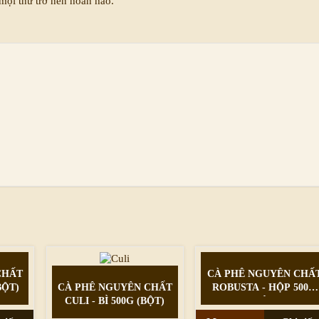
 mọi thứ trở nên hoàn hảo.
CHẤT
CÀ PHÊ NGUYÊN CHẤ
BỘT)
CÀ PHÊ NGUYÊN CHẤT
ROBUSTA - HỘP 500G
CULI - BÌ 500G (BỘT)
(BỘT)