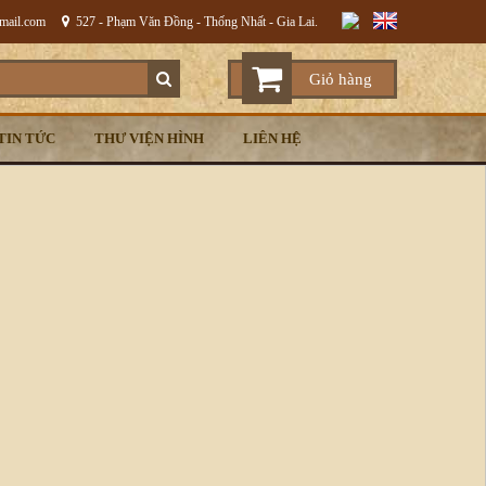
gmail.com
527 - Phạm Văn Đồng - Thống Nhất - Gia Lai.
Giỏ hàng
TIN TỨC
THƯ VIỆN HÌNH
LIÊN HỆ