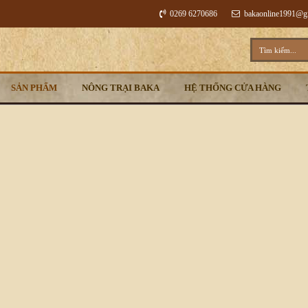
0269 6270686
bakaonline1991@
SẢN PHẨM
NÔNG TRẠI BAKA
HỆ THỐNG CỬA HÀNG