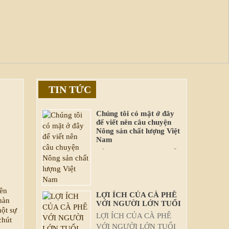
TIN TỨC
Chúng tôi có mặt ở đây
để viết nên câu chuyện
Nông sản chất lượng Việt
Nam
Công ty TNHH Baka: Nỗ
lực mở rộng thị trường và
đẩy mạnh xuất khẩu chính
ngạch
nên
LỢI ÍCH CỦA CÀ PHÊ
nàn
VỚI NGƯỜI LỚN TUỔI
một sự
LỢI ÍCH CỦA CÀ PHÊ
chút
VỚI NGƯỜI LỚN TUỔI