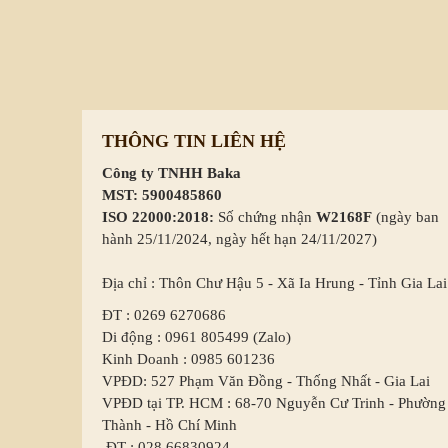
THÔNG TIN LIÊN HỆ
Công ty TNHH Baka
MST: 5900485860
ISO 22000:2018:
Số chứng nhận
W2168F
(ngày ban
hành 25/11/2024, ngày hết hạn 24/11/2027)
Địa chỉ : Thôn Chư Hậu 5 - Xã Ia Hrung - Tỉnh Gia Lai
ĐT : 0269 6270686
Di động : 0961 805499 (Zalo)
Kinh Doanh : 0985 601236
VPĐD: 527 Phạm Văn Đồng - Thống Nhất - Gia Lai
VPĐD tại TP. HCM : 68-70 Nguyễn Cư Trinh - Phường
Thành - Hồ Chí Minh
ĐT : 028 66830924