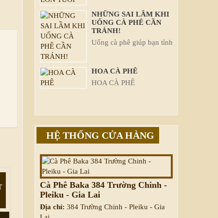
NHỮNG SAI LẦM KHI
UỐNG CÀ PHÊ CẦN
TRÁNH!
Uống cà phê giúp bạn tỉnh
táo, tăng cường năng
lượng để bắt đầu ngày
HOA CÀ PHÊ
mới. Tuy nhiên, nếu bạn
HOA CÀ PHÊ
...
HỆ THỐNG CỬA HÀNG
Cà Phê Baka 384 Trường Chinh -
T
Pleiku - Gia Lai
Địa chỉ:
384 Trường Chinh - Pleiku - Gia
Lai