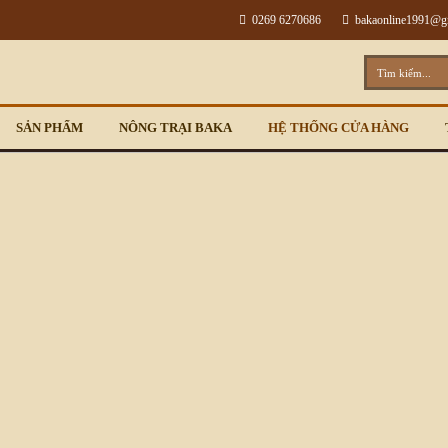
0269 6270686
bakaonline1991@
SẢN PHẨM
NÔNG TRẠI BAKA
HỆ THỐNG CỬA HÀNG