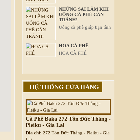
NHỮNG SAI LẦM KHI
UỐNG CÀ PHÊ CẦN
TRÁNH!
Uống cà phê giúp bạn tỉnh
táo, tăng cường năng
lượng để bắt đầu ngày
HOA CÀ PHÊ
mới. Tuy nhiên, nếu bạn
HOA CÀ PHÊ
...
HỆ THỐNG CỬA HÀNG
Cà Phê Baka 272 Tôn Đức Thắng -
Pleiku - Gia Lai
Địa chỉ:
272 Tôn Đức Thắng - Pleiku - Gia
Lai