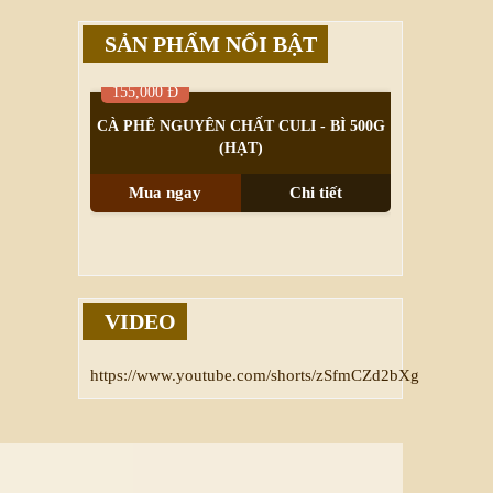
SẢN PHẨM NỔI BẬT
155,000 Đ
CALL
KA - HỘP
CÀ PHÊ NGUYÊN CHẤT CULI - BÌ 500G
CÀ PHÊ 
(HẠT)
B
i tiết
Mua ngay
Chi tiết
Mua ng
VIDEO
https://www.youtube.com/shorts/zSfmCZd2bXg