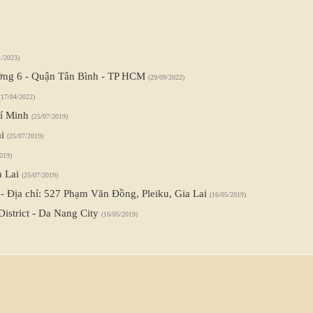
1/2023)
ường 6 - Quận Tân Bình - TP HCM
(29/09/2022)
(17/04/2022)
hí Minh
(25/07/2019)
ai
(25/07/2019)
019)
a Lai
(25/07/2019)
- Địa chỉ: 527 Phạm Văn Đồng, Pleiku, Gia Lai
(16/05/2019)
istrict - Da Nang City
(16/05/2019)