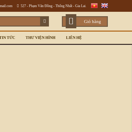
gmail.com
527 - Phạm Văn Đồng - Thống Nhất - Gia Lai.
Giỏ hàng
TIN TỨC
THƯ VIỆN HÌNH
LIÊN HỆ