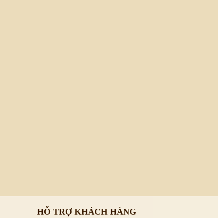
96,000 Đ
190,000 Đ
À PHÊ NGUYÊN CHẤT MOKA - HỘP
CÀ PHÊ NGUYÊN CHẤT MO
250G (BỘT)
500G (BỘT)
Mua ngay
Chi tiết
Mua ngay
Ch
HỖ TRỢ KHÁCH HÀNG