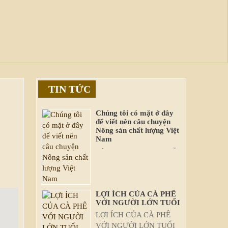
TIN TỨC
Chúng tôi có mặt ở đây
để viết nên câu chuyện
Nông sản chất lượng Việt
Nam
Công ty TNHH Baka: Nỗ
lực mở rộng thị trường và
đẩy mạnh xuất khẩu chính
ngạch
LỢI ÍCH CỦA CÀ PHÊ
VỚI NGƯỜI LỚN TUỔI
LỢI ÍCH CỦA CÀ PHÊ
VỚI NGƯỜI LỚN TUỔI