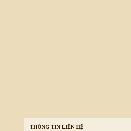
C
63,000 Đ
90,000 Đ
CÀ PHÊ HÒA TAN NGUYÊN CHẤT SỮA
GIÀ LÀNG - HỘP12 GÓI
Mua ngay
Chi tiết
THÔNG TIN LIÊN HỆ